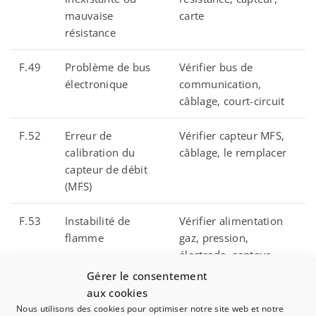
mauvaise
carte
résistance
F.49
Problème de bus
Vérifier bus de
électronique
communication,
câblage, court-circuit
F.52
Erreur de
Vérifier capteur MFS,
calibration du
câblage, le remplacer
capteur de débit
(MFS)
F.53
Instabilité de
Vérifier alimentation
flamme
gaz, pression,
électrode, capteur
Gérer le consentement
F.54
Pas de flux détecté
Vérifier pompe,
aux cookies
par le capteur MFS
capteur, flux d’air ou
Nous utilisons des cookies pour optimiser notre site web et notre