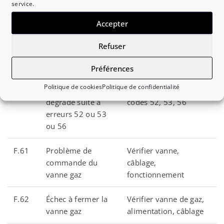
service.
eau selon contexte
Accepter
F.56
Déséquilibre entre
Vérifier réglage gaz,
débit d’air et débit
débit d’air, capteur
Refuser
de gaz (CO
MFS
possible)
Préférences
Politique de cookies
Politique de confidentialité
F.57
Fonctionnement
Diagnostiquer les
dégradé suite à
codes 52, 53, 56
erreurs 52 ou 53
ou 56
F.61
Problème de
Vérifier vanne,
commande du
câblage,
vanne gaz
fonctionnement
F.62
Échec à fermer la
Vérifier vanne de gaz,
vanne gaz
alimentation, câblage