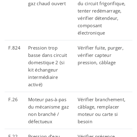
gaz chaud ouvert
du circuit frigorifique,
tenter redémarrage,
vérifier détendeur,
composant
électronique
F.824
Pression trop
Vérifier fuite, purger,
basse dans circuit
vérifier capteur
domestique 2 (si
pression, câblage
kit échangeur
intermédiaire
activé)
F.26
Moteur pas-à-pas
Vérifier branchement,
du mécanisme gaz
câblage, remplacer
non branché /
moteur ou carte si
défectueux
besoin
F.22
Pression d’eau
Vérifier présence