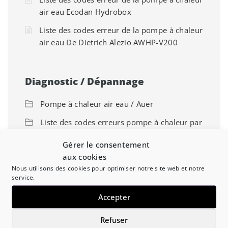
air eau Ecodan Hydrobox
Liste des codes erreur de la pompe à chaleur
air eau De Dietrich Alezio AWHP-V200
Diagnostic / Dépannage
Pompe à chaleur air eau / Auer
Liste des codes erreurs pompe à chaleur par
marque
Gérer le consentement
Chaudière à granulés Domusa
aux cookies
Nous utilisons des cookies pour optimiser notre site web et notre
Pompe à chaleur air eau / Frisquet
service.
Pompe à chaleur air eau / Saunier Duval
Accepter
Pompe à chaleur air eau Panasonic
Refuser
Pompe à chaleur air eau / Chaffoteaux