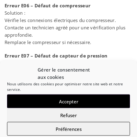
Erreur E06 – Défaut de compresseur
Solution :
Vérifie les connexions électriques du compresseur.
Contacte un technicien agréé pour une vérification plus
approfondie.
Remplace le compresseur si nécessaire.
Erreur E07 – Défaut de capteur de pression
Solution :
Gérer le consentement
Vérifie le capteur de pression et ses connexions.
aux cookies
Remplace le capteur si nécessaire.
Nous utilisons des cookies pour optimiser notre site web et notre
service.
Erreur E08 – Surchauffe
Solution :
Accepter
Vérifie les filtres et les nettoie si nécessaire.
Assure-toi que le flux d’air n’est pas obstrué.
Refuser
Laisse l’appareil refroidir avant de le redémarrer.
Préférences