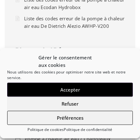
air eau Ecodan Hydrobox
Liste des codes erreur de la pompe à chaleur
air eau De Dietrich Alezio AWHP-V200
Diagnostic / Dépannage
Gérer le consentement
Pompe à chaleur air eau / Auer
aux cookies
Nous utilisons des cookies pour optimiser notre site web et notre
Liste des codes erreurs pompe à chaleur par
service.
marque
Accepter
Chaudière à granulés Domusa
Refuser
Pompe à chaleur air eau / Frisquet
Pompe à chaleur air eau / Saunier Duval
Préférences
Pompe à chaleur air eau Panasonic
Politique de cookies
Politique de confidentialité
Pompe à chaleur air eau / Chaffoteaux