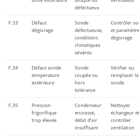
unité extérieure
bloqué ou
ventilateur
défectueux
F.33
Défaut
Sonde
Contrôler s
dégivrage
défectueuse,
et paramètr
conditions
dégivrage
climatiques
sévères
F.34
Défaut sonde
Sonde
Vérifier ou
température
coupée ou
remplacer la
extérieure
hors
sonde
tolérance
F.35
Pression
Condenseur
Nettoyer
frigorifique
encrassé,
échangeur e
trop élevée
débit d’air
contrôler
insuffisant
ventilation