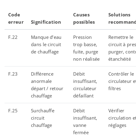
Code
Causes
Solutions
erreur
Signification
possibles
recommand
F.22
Manque d’eau
Pression
Remettre le
dans le circuit
trop basse,
circuit à pre
de chauffage
fuite, purge
purger, cont
non réalisée
étanchéité
F.23
Différence
Débit
Contrôler le
anormale
insuffisant,
circulateur e
départ / retour
circulateur
filtres
chauffage
défaillant
F.25
Surchauffe
Débit
Vérifier
circuit
insuffisant,
circulation e
chauffage
vanne
réglages
fermée