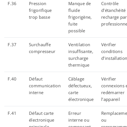
F.36
Pression
Manque de
Contrôle
frigorifique
fluide
d’étanchéité 
trop basse
frigorigène,
recharge par
fuite
professionne
possible
F.37
Surchauffe
Ventilation
Vérifier
compresseur
insuffisante,
conditions
surcharge
d’installatio
thermique
F.40
Défaut
Câblage
Vérifier
communication
défectueux,
connexions 
interne
carte
redémarrer
électronique
l’appareil
F.41
Défaut carte
Erreur
Remplaceme
électronique
interne ou
ou
principale
composant
reprogramm