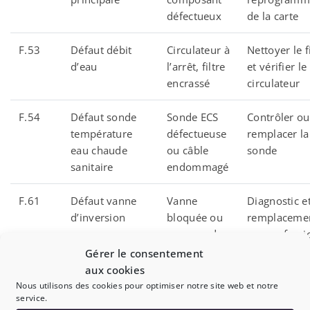
défectueux
de la carte
F.53
Défaut débit
Circulateur à
Nettoyer le f
d’eau
l’arrêt, filtre
et vérifier le
encrassé
circulateur
F.54
Défaut sonde
Sonde ECS
Contrôler ou
température
défectueuse
remplacer la
eau chaude
ou câble
sonde
sanitaire
endommagé
F.61
Défaut vanne
Vanne
Diagnostic e
d’inversion
bloquée ou
remplaceme
commande
par professi
défectueuse
Gérer le consentement
aux cookies
F.62
Défaut vanne
Moteur de
Contrôler ou
Nous utilisons des cookies pour optimiser notre site web et notre
service.
de régulation
vanne ou
remplacer la