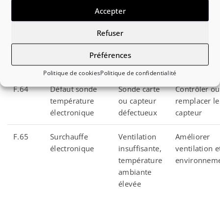
carte de
vanne
Accepter
commande
Refuser
F.63
Défaut module
Carte de
Remplaceme
électronique de
puissance
du module p
Préférences
puissance
défectueuse
technicien
Politique de cookies
Politique de confidentialité
F.64
Défaut sonde
Sonde carte
Contrôler ou
température
ou capteur
remplacer le
électronique
défectueux
capteur
F.65
Surchauffe
Ventilation
Améliorer
électronique
insuffisante,
ventilation e
température
environnem
ambiante
élevée