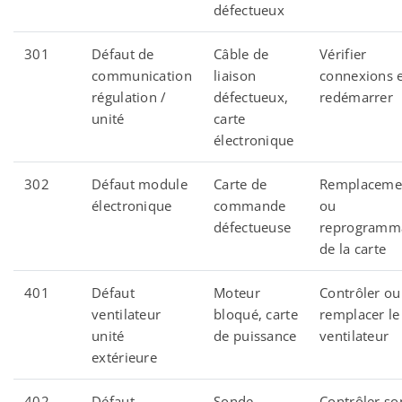
défectueux
301
Défaut de
Câble de
Vérifier
communication
liaison
connexions 
régulation /
défectueux,
redémarrer
unité
carte
électronique
302
Défaut module
Carte de
Remplaceme
électronique
commande
ou
défectueuse
reprogramm
de la carte
401
Défaut
Moteur
Contrôler ou
ventilateur
bloqué, carte
remplacer le
unité
de puissance
ventilateur
extérieure
402
Défaut
Sonde
Contrôler s