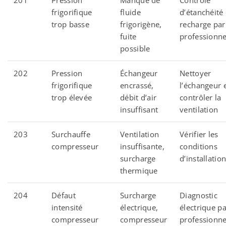
201
Pression
Manque de
Contrôle
frigorifique
fluide
d’étanchéité 
trop basse
frigorigène,
recharge par
fuite
professionne
possible
202
Pression
Échangeur
Nettoyer
frigorifique
encrassé,
l’échangeur 
trop élevée
débit d’air
contrôler la
insuffisant
ventilation
203
Surchauffe
Ventilation
Vérifier les
compresseur
insuffisante,
conditions
surcharge
d’installatio
thermique
204
Défaut
Surcharge
Diagnostic
intensité
électrique,
électrique p
compresseur
compresseur
professionne