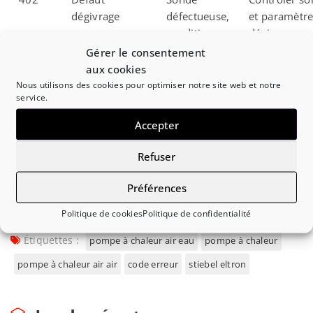
dégivrage
défectueuse,
et paramètre
conditions
dégivrage
climatiques
Gérer le consentement
sévères
aux cookies
Nous utilisons des cookies pour optimiser notre site web et notre
service.
501
Défaut ballon
Sonde ECS,
Contrôler la
eau chaude
résistance
sonde et la
Accepter
sanitaire
ou
résistance
régulation
Refuser
défectueuse
Préférences
Politique de cookies
Politique de confidentialité
Étiquettes :
pompe à chaleur air eau
pompe à chaleur
pompe à chaleur air air
code erreur
stiebel eltron