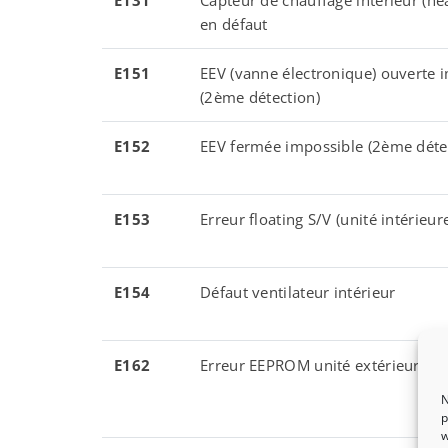
E131
Capteur de chauffage intérieur (he
en défaut
E151
EEV (vanne électronique) ouverte 
(2ème détection)
E152
EEV fermée impossible (2ème déte
E153
Erreur floating S/V (unité intérieur
E154
Défaut ventilateur intérieur
E162
Erreur EEPROM unité extérieure
N
p
w