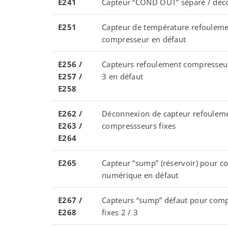
E241
Capteur “COND OUT” séparé / déc
E251
Capteur de température refouleme
compresseur en défaut
E256 /
Capteurs refoulement compresseurs
E257 /
3 en défaut
E258
E262 /
Déconnexion de capteur refoulem
E263 /
compressseurs fixes
E264
E265
Capteur “sump” (réservoir) pour 
numérique en défaut
E267 /
Capteurs “sump” défaut pour com
E268
fixes 2 / 3