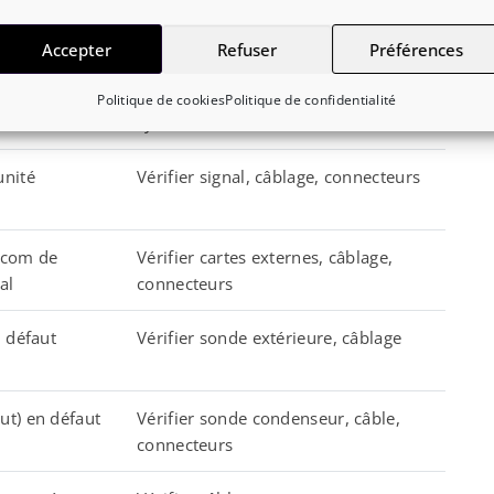
eure en défaut
Vérifier le fusible thermique,
remplacer si défaillant
Accepter
Refuser
Préférences
ité intérieure
Vérifier câblage , connecteurs,
Politique de cookies
Politique de confidentialité
synchronisation
unité
Vérifier signal, câblage, connecteurs
icom de
Vérifier cartes externes, câblage,
al
connecteurs
 défaut
Vérifier sonde extérieure, câblage
t) en défaut
Vérifier sonde condenseur, câble,
connecteurs