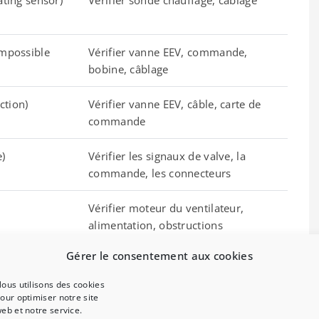
ating sensor)
Vérifier sonde chauffage, câblage
impossible
Vérifier vanne EEV, commande,
bobine, câblage
ction)
Vérifier vanne EEV, câble, carte de
commande
e)
Vérifier les signaux de valve, la
commande, les connecteurs
Vérifier moteur du ventilateur,
alimentation, obstructions
Gérer le consentement aux cookies
Vérifier mémoire de l’unité
extérieure, reprogrammer ou
ous utilisons des cookies
remplacer carte
our optimiser notre site
eb et notre service.