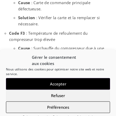
Cause
: Carte de commande principale
défectueuse.
Solution
: Vérifier la carte et la remplacer si
nécessaire.
Code F3
: Température de refoulement du
compresseur trop élevée
Cause
: Surchauffe du compresseur due à une
mauvaise circulation.
Gérer le consentement
Solution
aux cookies
: Vérifier la circulation d’air et les
Nous utilisons des cookies pour optimiser notre site web et notre
niveaux de réfrigérant.
service.
Code F5
: Erreur de surintensité
Accepter
Cause
: Surintensité dans le circuit de
compresseur.
Refuser
Solution
: Contrôler le compresseur et les
Préférences
connexions électriques.