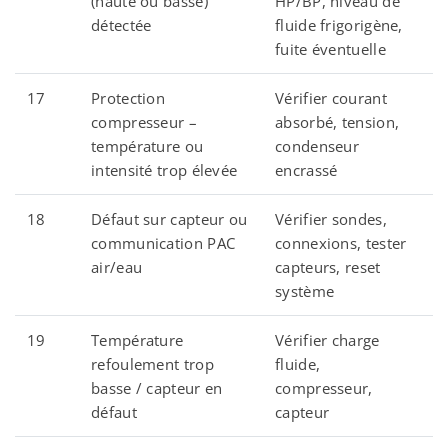
(haute ou basse)
HP/BP, niveau de
détectée
fluide frigorigène,
fuite éventuelle
17
Protection
Vérifier courant
compresseur –
absorbé, tension,
température ou
condenseur
intensité trop élevée
encrassé
18
Défaut sur capteur ou
Vérifier sondes,
communication PAC
connexions, tester
air/eau
capteurs, reset
système
19
Température
Vérifier charge
refoulement trop
fluide,
basse / capteur en
compresseur,
défaut
capteur