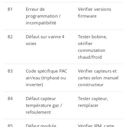
81
Erreur de
Vérifier versions
programmation /
firmware
incompatibilité
82
Défaut sur vanne 4
Tester bobine,
voies
vérifier
commutation
chaud/froid
83
Code spécifique PAC
Vérifier capteurs et
air/eau (triphasé ou
cartes selon manuel
inverter)
constructeur
84
Défaut capteur
Tester capteur,
température gaz /
remplacer
refoulement
85
Défaut module
Vérifier IPM, carte