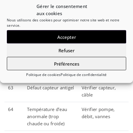
Gérer le consentement
60
Défaut capteur
Vérifier sonde sur
aux cookies
température d’eau
tuyauterie,
Nous utilisons des cookies pour optimiser notre site web et notre
(PAC air/eau)
connecteurs
service.
Accepter
61
Défaut capteur de
Tester thermistance,
retour d’eau (PAC)
remplacer si HS
Refuser
62
Défaut capteur
Vérifier continuité,
Préférences
température départ
remplacer si
d’eau
défaillant
Politique de cookies
Politique de confidentialité
63
Défaut capteur antigel
Vérifier capteur,
câble
64
Température d’eau
Vérifier pompe,
anormale (trop
débit, vannes
chaude ou froide)