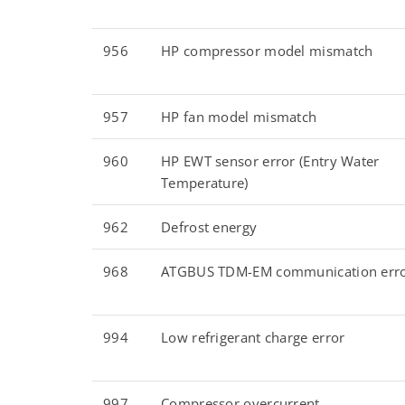
956
HP compressor model mismatch
957
HP fan model mismatch
960
HP EWT sensor error (Entry Water
Temperature)
962
Defrost energy
968
ATGBUS TDM-EM communication err
994
Low refrigerant charge error
997
Compressor overcurrent