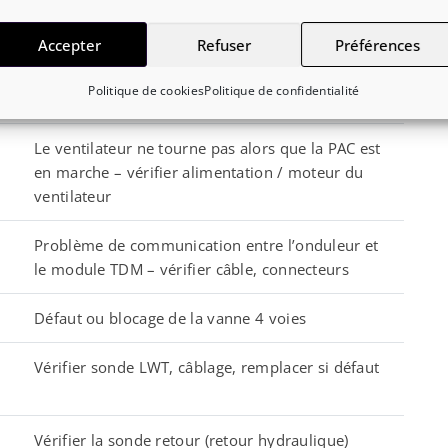
Vérifier la vanne 4 voies (mécanisme, câblage)
Accepter
Refuser
Préférences
Vérifier la vanne d’expansion (EXV) / électrovanne
Politique de cookies
Politique de confidentialité
d’expansion
Le ventilateur ne tourne pas alors que la PAC est
en marche – vérifier alimentation / moteur du
ventilateur
Problème de communication entre l’onduleur et
le module TDM – vérifier câble, connecteurs
Défaut ou blocage de la vanne 4 voies
Vérifier sonde LWT, câblage, remplacer si défaut
Vérifier la sonde retour (retour hydraulique)