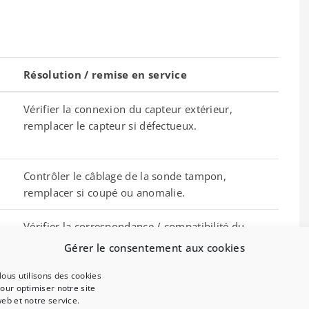
Résolution / remise en service
Vérifier la connexion du capteur extérieur,
remplacer le capteur si défectueux.
Contrôler le câblage de la sonde tampon,
remplacer si coupé ou anomalie.
Vérifier la correspondance / compatibilité du
compresseur, intervention du service technique.
Gérer le consentement aux cookies
ous utilisons des cookies
Vérifier le ventilateur (moteur, câblage),
our optimiser notre site
remplacer si nécessaire.
eb et notre service.