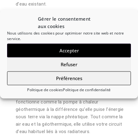
d’eau existant.
La pompe à chaleur air air
: Elle fonctionne
Gérer le consentement
exactement comme la pompe à chaleur air eau,
aux cookies
cependant elle produit également le froid
Nous utilisons des cookies pour optimiser notre site web et notre
(climatisation) et ne passe pas par vos radiateurs
service.
mais par des unités (splits) installés par la même
Accepter
occasion
La pompe à chaleur géothermique
: Ce système
Refuser
innovant utilise des sondes enterrées profondément
(jusqu’à 150m) afin de puiser l’énergie provenant de
Préférences
la terre. Il existe plusieurs types d’installation.
Politique de cookies
Politique de confidentialité
La pompe à chaleur eau eau
: Le système eau eau
fonctionne comme la pompe à chaleur
géothermique à la différence qu’elle puise l’énergie
sous terre via la nappe phréatique. Tout comme la
air eau et la géothermique, elle utilise votre circuit
d’eau habituel liés à vos radiateurs.