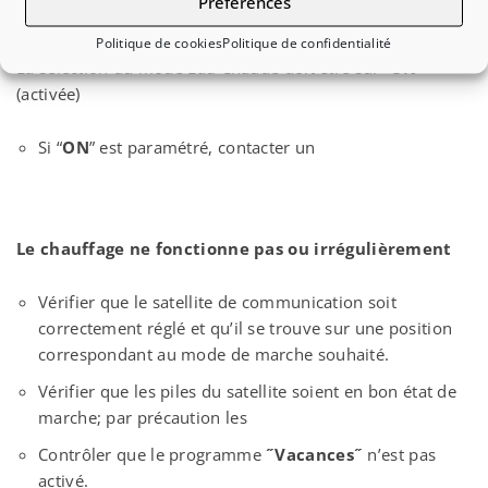
Préférences
froide
Politique de cookies
Politique de confidentialité
La sélection du mode Eau Chaude doit être sur “
ON
”
(activée)
Si “
ON
” est paramétré, contacter un
Le chauffage ne fonctionne pas ou irrégulièrement
Vérifier que le satellite de communication soit
correctement réglé et qu’il se trouve sur une position
correspondant au mode de marche souhaité.
Vérifier que les piles du satellite soient en bon état de
marche; par précaution les
Contrôler que le programme
˝Vacances˝
n’est pas
activé.