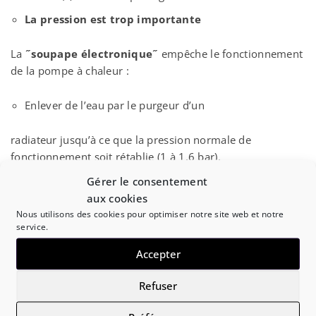
La pression est trop importante
La
˝soupape électronique˝
empêche le fonctionnement
de la pompe à chaleur :
Enlever de l’eau par le purgeur d’un
radiateur jusqu’à ce que la pression normale de
fonctionnement soit rétablie (1 à 1,6 bar).
Gérer le consentement
aux cookies
Nous utilisons des cookies pour optimiser notre site web et notre
Défaut capteur de pression
service.
Contacter impérativement un
Accepter
Refuser
Eau chaude sanitaire (si ballon TEAM.260L) : l’eau est