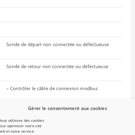
Sonde de départ non connectée ou défectueuse
Sonde de retour non connectée ou défectueuse
– Contrôler le câble de connexion modbus
– Led rouge ﬁxe-> remplacer la carte TDM
Gérer le consentement aux cookies
ous utilisons des cookies
– Contrôler s’il y a des fuites d’eau dans le circuit
our optimiser notre site
hydraulique
eb et notre service.