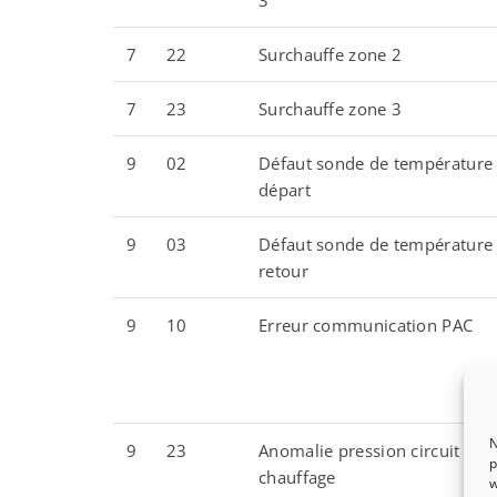
3
7
22
Surchauffe zone 2
7
23
Surchauffe zone 3
9
02
Défaut sonde de température
départ
9
03
Défaut sonde de température
retour
9
10
Erreur communication PAC
N
9
23
Anomalie pression circuit
p
chauffage
w