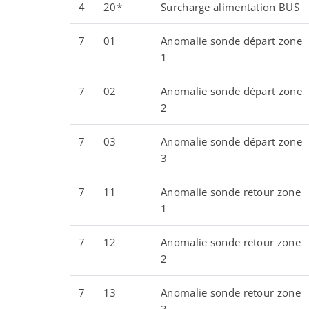
4
20*
Surcharge alimentation BUS
7
01
Anomalie sonde départ zone
1
7
02
Anomalie sonde départ zone
2
7
03
Anomalie sonde départ zone
3
7
11
Anomalie sonde retour zone
1
7
12
Anomalie sonde retour zone
2
7
13
Anomalie sonde retour zone