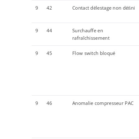
9
42
Contact délestage non déﬁni
9
44
Surchauffe en
rafraîchissement
9
45
Flow switch bloqué
9
46
Anomalie compresseur PAC