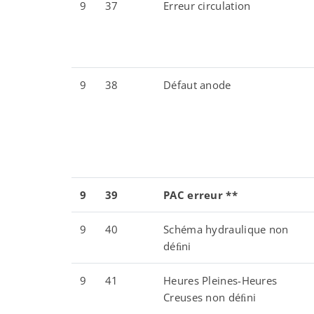
9
37
Erreur circulation
9
38
Défaut anode
9
39
PAC
erreur
**
9
40
Schéma hydraulique non
déﬁni
9
41
Heures Pleines-Heures
Creuses non déﬁni