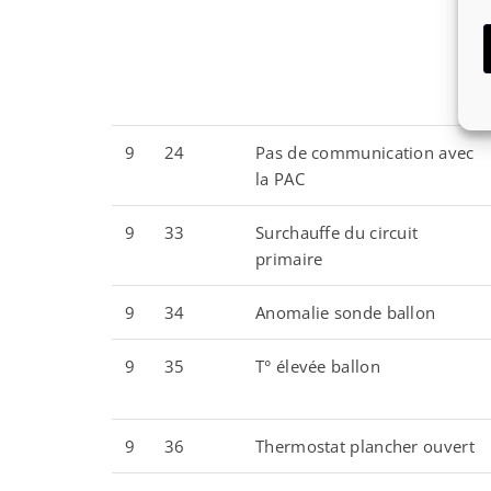
9
24
Pas de communication avec
la PAC
9
33
Surchauffe du circuit
primaire
9
34
Anomalie sonde ballon
9
35
T° élevée ballon
9
36
Thermostat plancher ouvert