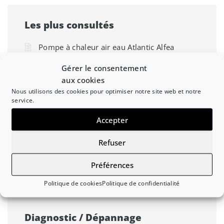
Les plus consultés
Pompe à chaleur air eau Atlantic Alfea
Excellia – Liste des codes erreur
Gérer le consentement
Liste des codes erreur de la pompe à chaleur
aux cookies
air eau Panasonic Aquarea T-CAP série H
Nous utilisons des cookies pour optimiser notre site web et notre
service.
Liste des codes erreur de la pompe à chaleur
air eau Chaffoteaux Arianext Compact M
Accepter
Liste des codes erreur de la pompe à chaleur
Refuser
air eau Ecodan Hydrobox
Préférences
Liste des codes erreur de la pompe à chaleur
air eau De Dietrich Alezio AWHP-V200
Politique de cookies
Politique de confidentialité
Diagnostic / Dépannage