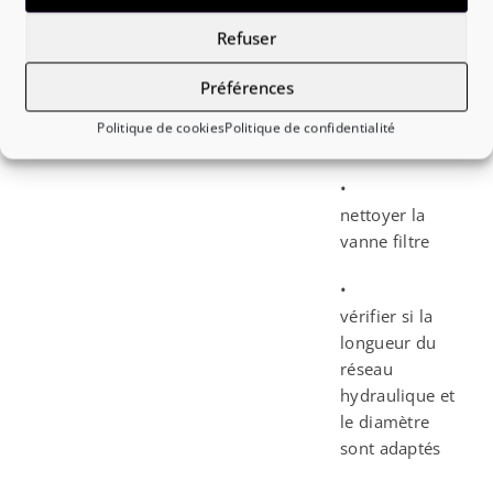
Refuser
DEBIT BAS
•
Préférences
mettre le
ERR
Débit d’eau faible
circulateur en
Politique de cookies
Politique de confidentialité
vitesse 3
•
nettoyer la
vanne filtre
•
vérifier si la
longueur du
réseau
hydraulique et
le diamètre
sont adaptés