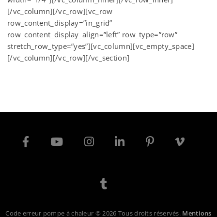
[/vc_column][/vc_row][vc_row
row_content_display=”in_grid”
row_content_display_align=”left” row_type=”row”
stretch_row_type=”yes”][vc_column][vc_empty_space]
[/vc_column][/vc_row][/vc_section]
Code erreur pompe à chaleur © 2026 Tous droits réservés.
Mentions