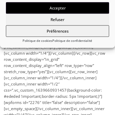
Demande de dépannage
Accepter
Si votre panne implique obligatoirement l’assistance
Refuser
ou l’intervention d’un professionnel en urgence
contactez nous via ce formulaire, un conseiller vous
Préférences
recontactera rapidement.
Politique de cookies
Politique de confidentialité
[/vc_column_text][vc_empty_space][/vc_column]
[vc_column width=”1/4″][/vc_column][/vc_row][vc_row
row_content_display=”in_grid”
row_content_display_align=”left” row_type=”row”
stretch_row_type=”yes”][vc_column][vc_row_inner]
[vc_column_inner width=”1/4″][/vc_column_inner]
[vc_column_inner width=”1/2″
css=”.vc_custom_1639660931457{background-color:
#ededed !important;border-radius: 5px !important;}”]
[wpforms id=”2276″ title=”false” description=”false”]
[vc_empty_space][/vc_column_inner][vc_column_inner
width=”1/4″][/vc_column_inner][/vc_row_inner]