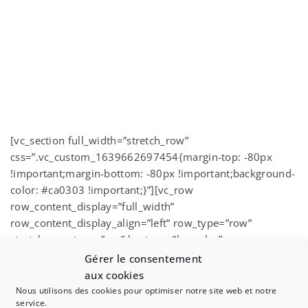
[vc_section full_width=”stretch_row”
css=”.vc_custom_1639662697454{margin-top: -80px
!important;margin-bottom: -80px !important;background-
color: #ca0303 !important;}”][vc_row
row_content_display=”full_width”
row_content_display_align=”left” row_type=”row”
stretch_row_type=”yes” bg_type=”bg_color”
bg_color_value=”#ca0303″][vc_column width=”1/4″]
Gérer le consentement
[/vc_column][vc_column width=”1/2″][vc_column_text]
aux cookies
Nous utilisons des cookies pour optimiser notre site web et notre
service.