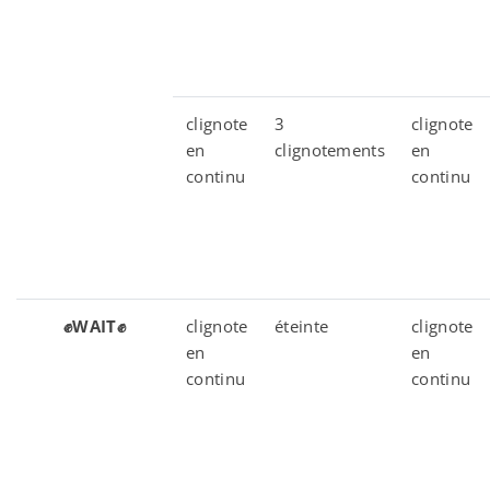
clignote
3
clignote
en
clignotements
en
continu
continu
✊WAIT✊
clignote
éteinte
clignote
en
en
continu
continu