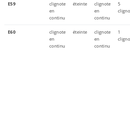
E59
clignote
éteinte
clignote
5
en
en
clign
continu
continu
E60
clignote
éteinte
clignote
1
en
en
clign
continu
continu