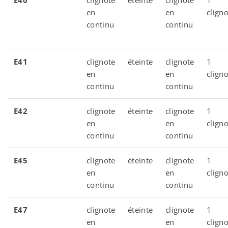
E40
clignote
éteinte
clignote
1
en
en
clign
continu
continu
E41
clignote
éteinte
clignote
1
en
en
clign
continu
continu
E42
clignote
éteinte
clignote
1
en
en
clign
continu
continu
E45
clignote
éteinte
clignote
1
en
en
clign
continu
continu
E47
clignote
éteinte
clignote
1
en
en
clign