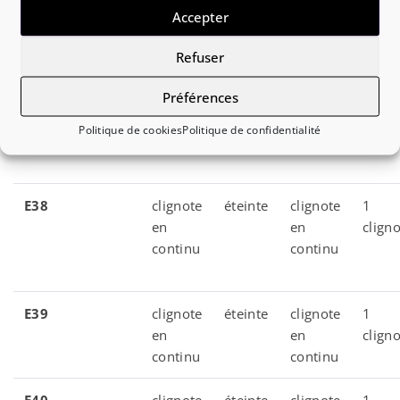
en
en
clign
Accepter
continu
continu
Refuser
E37
clignote
éteinte
clignote
1
Préférences
en
en
clign
continu
continu
Politique de cookies
Politique de confidentialité
E38
clignote
éteinte
clignote
1
en
en
clign
continu
continu
E39
clignote
éteinte
clignote
1
en
en
clign
continu
continu