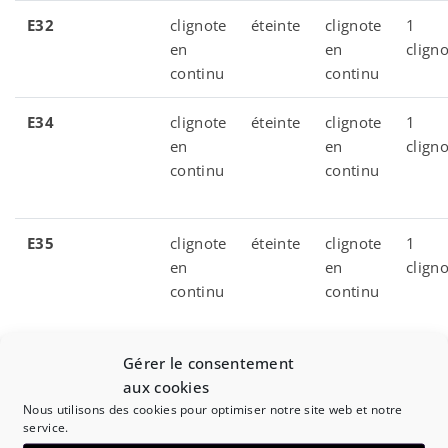
E32
clignote
éteinte
clignote
1
en
en
clign
continu
continu
E34
clignote
éteinte
clignote
1
en
en
clign
continu
continu
E35
clignote
éteinte
clignote
1
en
en
clign
continu
continu
Gérer le consentement
aux cookies
Nous utilisons des cookies pour optimiser notre site web et notre
service.
E36
clignote
éteinte
clignote
1