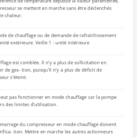
différence de température dépasse la valeur paramétrée,
resseur se mettent en marche sans être déclenchés
e chaleur.
ande de chauffage ou de demande de rafraîchissement
unité extérieure. Veille 1 : unité intérieure
age est comblée. Il n’y a plus de sollicitation en
 de ges- tion, puisqu’il n’y a plus de déficit de
eur s’éteint.
eut pas fonctionner en mode chauffage car la pompe
rs des limites d’utilisation.
démarrage du compresseur en mode chauffage doivent
érifica- tion. Mettre en marche les autres actionneurs