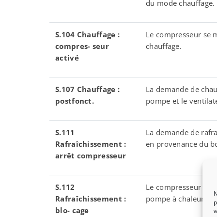
du mode chauffage.
S.104 Chauffage :
Le compresseur se 
compres- seur
chauffage.
activ
é
S.107 Chauffage :
La demande de chauf
postfonct.
pompe et le ventilat
S.111
La demande de rafraî
Rafra
î
chissement :
en provenance du boî
arr
ê
t compresseur
S.112
Le compresseur ne p
N
Rafra
î
chissement :
pompe à chaleur se si
p
blo- cage
w