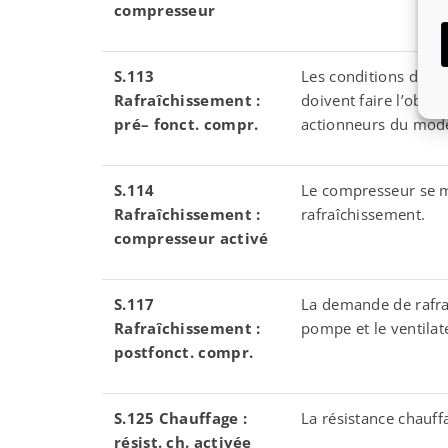
compresseur
S.113
Les conditions de 
Rafra
î
chissement :
doivent faire l’objet
pr
é
– fonct. compr.
actionneurs du mode
S.114
Le compresseur se 
Rafra
î
chissement :
rafraîchissement.
compresseur activ
é
S.117
La demande de rafra
Rafra
î
chissement :
pompe et le ventilat
postfonct. compr.
S.125 Chauffage :
La résistance chauff
r
é
sist. ch. activ
é
e