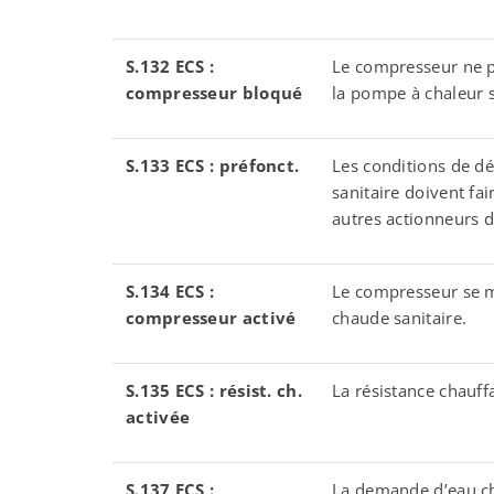
S.132 ECS :
Le compresseur ne p
compresseur bloqu
é
la pompe à chaleur se
S.133 ECS : pr
é
fonct.
Les conditions de 
sanitaire doivent fai
autres actionneurs 
S.134 ECS :
Le compresseur se 
compresseur activ
é
chaude sanitaire.
S.135 ECS : r
é
sist. ch.
La résistance chauff
activ
é
e
S.137 ECS :
La demande d’eau cha