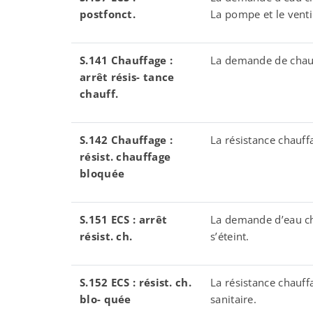
postfonct.
La pompe et le venti
S.141 Chauffage :
La demande de chauff
arr
ê
t r
é
sis- tance
chauff.
S.142 Chauffage :
La résistance chauf
r
é
sist. chauffage
bloqu
é
e
S.151 ECS : arr
ê
t
La demande d’eau cha
r
é
sist. ch.
s’éteint.
S.152 ECS : r
é
sist. ch.
La résistance chauf
blo- qu
é
e
sanitaire.