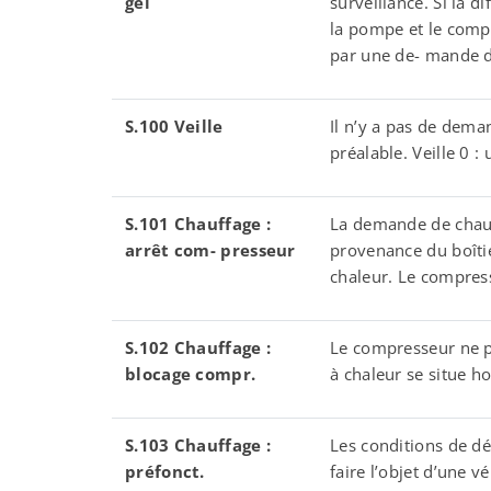
gel
surveillance. Si la 
la pompe et le comp
par une de- mande d
S.100 Veille
Il n’y a pas de dem
préalable. Veille 0 : 
S.101 Chauffage :
La demande de chauff
arr
ê
t com- presseur
provenance du boîtier
chaleur. Le compress
S.102 Chauffage :
Le compresseur ne p
blocage compr.
à chaleur se situe ho
S.103 Chauffage :
Les conditions de 
pr
é
fonct.
faire l’objet d’une v