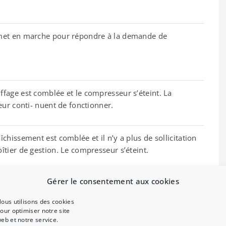
met en marche pour répondre à la demande de
fage est comblée et le compresseur s’éteint. La
eur conti- nuent de fonctionner.
chissement est comblée et il n’y a plus de sollicitation
tier de gestion. Le compresseur s’éteint.
Gérer le consentement aux cookies
eut pas fonctionner en mode rafraîchissement car la
ous utilisons des cookies
tue hors des limites d’utilisation.
our optimiser notre site
eb et notre service.