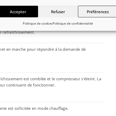
Accepter
Refuser
Préférences
démarrage du compresseur en mode rafraîchissement
Politique de cookies
Politique de confidentialité
 d’une vérification. Mettre en marche les autres
 rafraîchissement.
met en marche pour répondre à la demande de
îchissement est comblée et le compresseur s’éteint. La
eur continuent de fonctionner.
ante est sollicitée en mode chauffage.