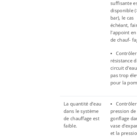
suffisante e
disponible (
bar), le cas
échéant, fai
l’appoint en
de chauf- fa
▪ Contrôler 
résistance d
circuit d’eau
pas trop él
pour la pom
La quantité d’eau
▪ Contrôler
dans le système
pression de
de chauffage est
gonflage da
faible.
vase d’expa
et la pressi