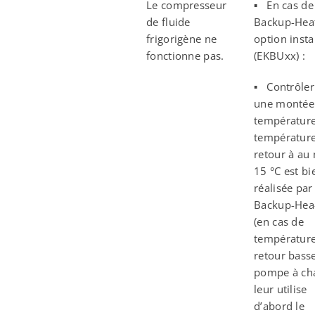
Le compresseur
▪ En cas de
de fluide
Backup-Hea
frigorigène ne
option insta
fonctionne pas.
(EKBUxx) :
▪ Contrôler
une montée
température
températur
retour à au
15 °C est bi
réalisée par
Backup-Hea-
(en cas de
températur
retour basse
pompe à ch
leur utilise
d’abord le