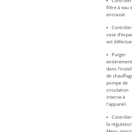
▪ Contrôler 
filtre à eau 
encrassé.
▪ Contrôler 
vase d’expa
est défectue
▪ Purger
entièrement 
dans l’instal
de chauffage
pompe de
circulation
interne à
l’appareil.
▪ Contrôler
la régulatio
Menu princ