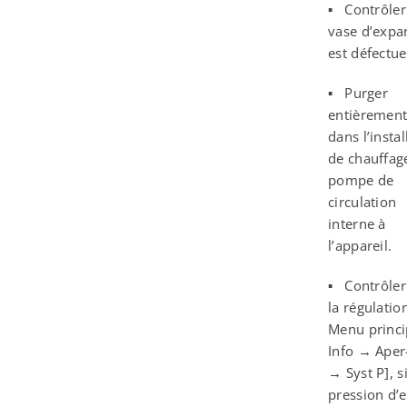
▪ Contrôler 
vase d’expa
est défectue
▪ Purger
entièrement 
dans l’instal
de chauffage
pompe de
circulation
interne à
l’appareil.
▪ Contrôler
la régulatio
Menu princ
Info → Aper
→ Syst P], s
pression d’