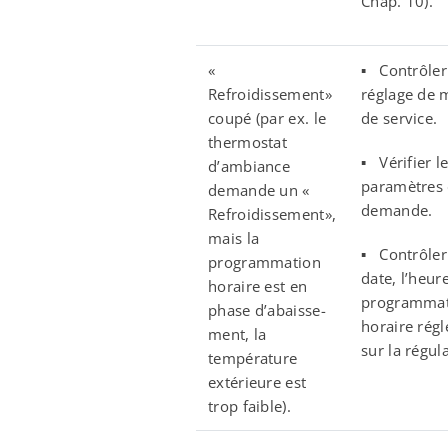
Chap. 10).
«
▪ Contrôler
Refroidissement»
réglage de
coupé (par ex. le
de service.
thermostat
▪ Vérifier l
d’ambiance
paramètres
demande un «
demande.
Refroidissement»,
mais la
▪ Contrôler
programmation
date, l’heure
horaire est en
programmat
phase d’abaisse-
horaire régl
ment, la
sur la régul
température
extérieure est
trop faible).