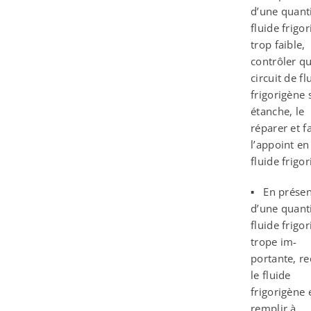
d’une quant
fluide frigo
trop faible,
contrôler qu
circuit de fl
frigorigène 
étanche, le
réparer et f
l’appoint en
fluide frigo
▪ En prése
d’une quant
fluide frigo
trope im-
portante, re
le fluide
frigorigène 
remplir à