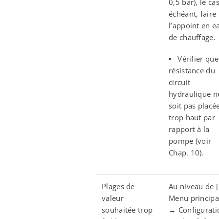
0,5 bar), le ca
échéant, faire
l’appoint en e
de chauffage.
▪ Vérifier que
résistance du
circuit
hydraulique n
soit pas placé
trop haut par
rapport à la
pompe (voir
Chap. 10).
Plages de
Au niveau de 
valeur
Menu principa
souhaitée trop
→ Configurati