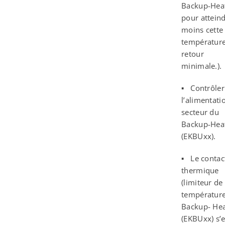
Backup-Hea
pour attein
moins cette
températur
retour
minimale.).
▪ Contrôler
l’alimentati
secteur du
Backup-Hea
(EKBUxx).
▪ Le contac
thermique
(limiteur de
température
Backup- Hea
(EKBUxx) s’e