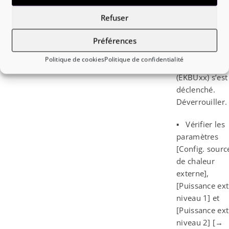
alternatif non
▪ Le contacte
Refuser
mis en circuit.
thermique
Préférences
(limiteur de
température) 
Politique de cookies
Politique de confidentialité
Backup- Heate
(EKBUxx) s’est
déclenché.
Déverrouiller.
▪ Vérifier les
paramètres
[Config. sourc
de chaleur
externe],
[Puissance ext
niveau 1] et
[Puissance ext
niveau 2] [→