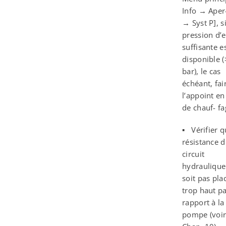
Info → Aper
→ Syst P], s
pression d’
suffisante e
disponible (
bar), le cas
échéant, fai
l’appoint en
de chauf- fa
▪ Vérifier q
résistance 
circuit
hydraulique
soit pas pla
trop haut p
rapport à la
pompe (voi