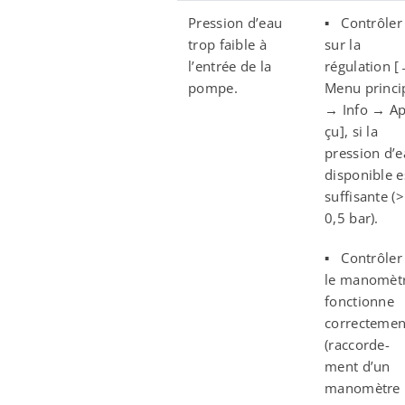
Pression d’eau
▪ Contrôler
trop faible à
sur la
l’entrée de la
régulation 
pompe.
Menu princi
→ Info → Ap
çu], si la
pression d’
disponible e
suffisante (>
0,5 bar).
▪ Contrôler 
le manomèt
fonctionne
correctemen
(raccorde-
ment d’un
manomètre