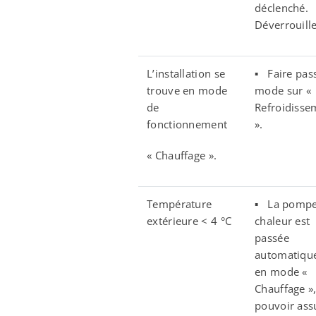
déclenché.
Déverrouille
L’installation se
▪ Faire pass
trouve en mode
mode sur «
de
Refroidisse
fonctionnement
».
« Chauffage ».
Température
▪ La pompe
extérieure < 4 °C
chaleur est
passée
automatiqu
en mode «
Chauffage »
pouvoir ass