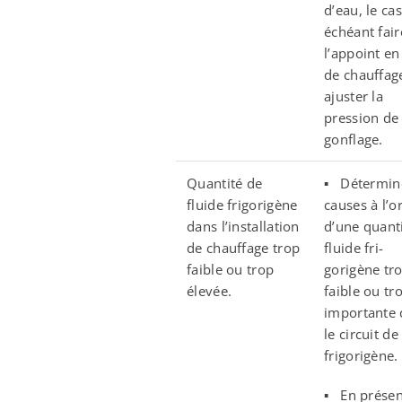
d’eau, le cas
échéant fair
l’appoint en
de chauffag
ajuster la
pression de
gonflage.
Quantité de
▪ Détermine
fluide frigorigène
causes à l’o
dans l’installation
d’une quant
de chauffage trop
fluide fri-
faible ou trop
gorigène tr
élevée.
faible ou tr
importante 
le circuit de
frigorigène.
▪ En prése