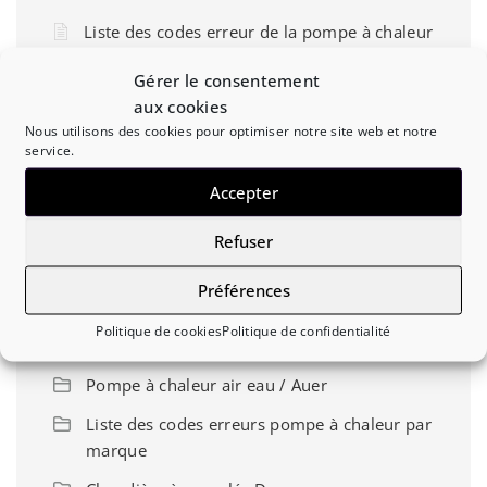
Liste des codes erreur de la pompe à chaleur
air eau Panasonic Aquarea T-CAP série H
Gérer le consentement
Liste des codes erreur de la pompe à chaleur
aux cookies
air eau Chaffoteaux Arianext Compact M
Nous utilisons des cookies pour optimiser notre site web et notre
service.
Liste des codes erreur de la pompe à chaleur
air eau Ecodan Hydrobox
Accepter
Liste des codes erreur de la pompe à chaleur
Refuser
air eau De Dietrich Alezio AWHP-V200
Préférences
Politique de cookies
Politique de confidentialité
Diagnostic / Dépannage
Pompe à chaleur air eau / Auer
Liste des codes erreurs pompe à chaleur par
marque