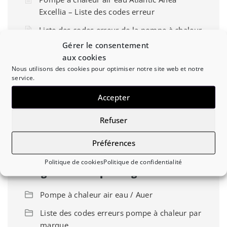
Excellia – Liste des codes erreur
Liste des codes erreur de la pompe à chaleur
air eau Panasonic Aquarea T-CAP série H
Gérer le consentement
aux cookies
Liste des codes erreur de la pompe à chaleur
Nous utilisons des cookies pour optimiser notre site web et notre
air eau Chaffoteaux Arianext Compact M
service.
Liste des codes erreur de la pompe à chaleur
Accepter
air eau Ecodan Hydrobox
Refuser
Liste des codes erreur de la pompe à chaleur
air eau De Dietrich Alezio AWHP-V200
Préférences
Politique de cookies
Politique de confidentialité
Diagnostic / Dépannage
Pompe à chaleur air eau / Auer
Liste des codes erreurs pompe à chaleur par
marque