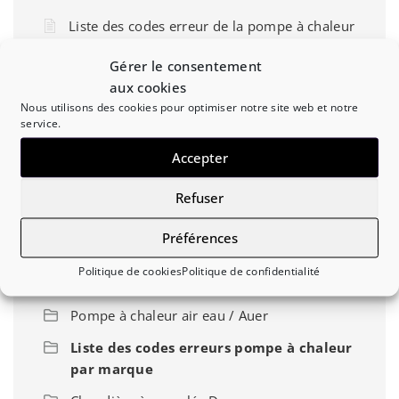
Liste des codes erreur de la pompe à chaleur
air eau Panasonic Aquarea T-CAP série H
Gérer le consentement
Liste des codes erreur de la pompe à chaleur
aux cookies
air eau Chaffoteaux Arianext Compact M
Nous utilisons des cookies pour optimiser notre site web et notre
service.
Liste des codes erreur de la pompe à chaleur
air eau Ecodan Hydrobox
Accepter
Liste des codes erreur de la pompe à chaleur
Refuser
air eau De Dietrich Alezio AWHP-V200
Préférences
Politique de cookies
Politique de confidentialité
Diagnostic / Dépannage
Pompe à chaleur air eau / Auer
Liste des codes erreurs pompe à chaleur
par marque