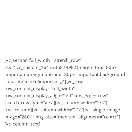
[vc_section full_width=”stretch_row”
css=”.vc_custom_1647306879982{margin-top: -80px
!important;margin-bottom: -80px !important;background-
color: #e5e5e5 !important;}”][vc_row
row_content_display=”full_width”
row_content_display_align=”left” row_type=”row”
stretch_row_type=”yes”][vc_column width=”1/4″]
[/vc_column][vc_column width=”1/2″][vc_single_image
image=”2801″ img_size=”medium” alignment=”center”]
[vc_column_text]