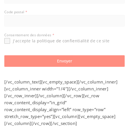
Code postal
*
Consentement des données
*
J'accepte la
politique de confientialité
de ce site
Envoyer
[/vc_column_text][vc_empty_space][/vc_column_inner]
[vc_column_inner width=”1/4″][/vc_column_inner]
[/vc_row_inner][/vc_column][/vc_row][vc_row
row_content_display=”in_grid”
row_content_display_align=”left” row_type=”row”
stretch_row_type=”yes”][vc_column][vc_empty_space]
[/vc_column][/vc_row][/vc_section]