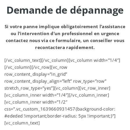
Demande de dépannage
Si votre panne implique obligatoirement l’assistance
ou l’intervention d’un professionnel en urgence
contactez nous via ce formulaire, un conseiller vous
recontactera rapidement.
[/vc_column_text][/vc_column][vc_column width=”1/4″]
[/vc_column][/vc_row][vc_row
row_content_display=”in_grid”
row_content_display_align=”left” row_type=”row”
stretch_row_type=”yes”][vc_column][vc_row_inner]
[vc_column_inner width=”1/4″][/vc_column_inner]
[vc_column_inner width=”1/2″
css=”.vc_custom_1639660931457{background-color:
#ededed !important;border-radius: 5px !important;}”]
[vc_column_text]