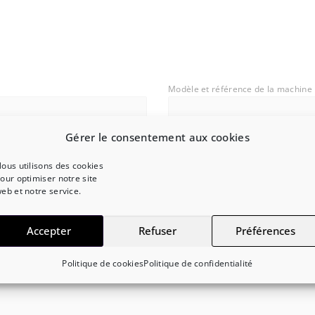
Modèle et référence de la machine
Gérer le consentement aux cookies
Ballon intégré
*
ous utilisons des cookies
Oui
our optimiser notre site
eb et notre service.
Non
Accepter
Refuser
Préférences
en plus sur votre panne *
*
Politique de cookies
Politique de confidentialité