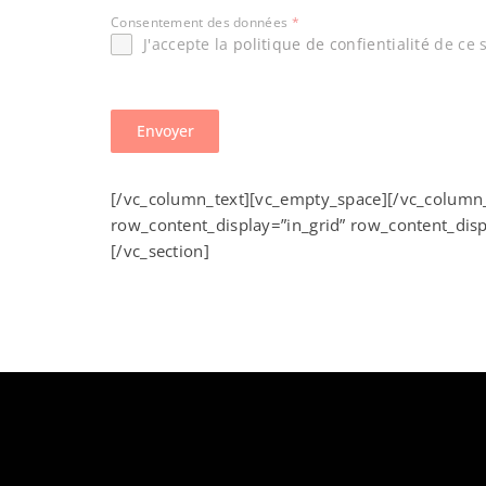
Consentement des données
*
J'accepte la
politique de confientialité
de ce s
Envoyer
[/vc_column_text][vc_empty_space][/vc_column
row_content_display=”in_grid” row_content_dis
[/vc_section]