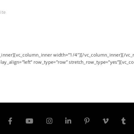
ite
_inner][vc_column_inner width=”1/4″][/vc_column_inner][/vc_
play_align=”left” row_type=”row” stretch_row_type=”yes”][vc_