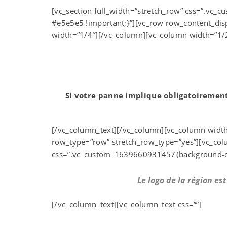
[vc_section full_width=”stretch_row” css=”.vc
#e5e5e5 !important;}”][vc_row row_content_disp
width=”1/4″][/vc_column][vc_column width=”1/
Si votre panne implique obligatoirement 
[/vc_column_text][/vc_column][vc_column width=
row_type=”row” stretch_row_type=”yes”][vc_co
css=”.vc_custom_1639660931457{background-colo
Le logo de la région es
Cliquez
[/vc_column_text][vc_column_text css=””]
pour
accepter