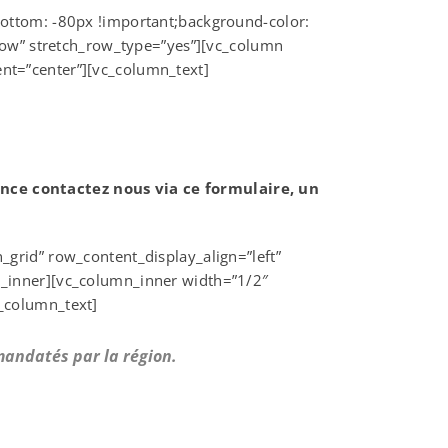
ottom: -80px !important;background-color:
row” stretch_row_type=”yes”][vc_column
nt=”center”][vc_column_text]
ence contactez nous via ce formulaire, un
grid” row_content_display_align=”left”
_inner][vc_column_inner width=”1/2″
_column_text]
 mandatés par la région.