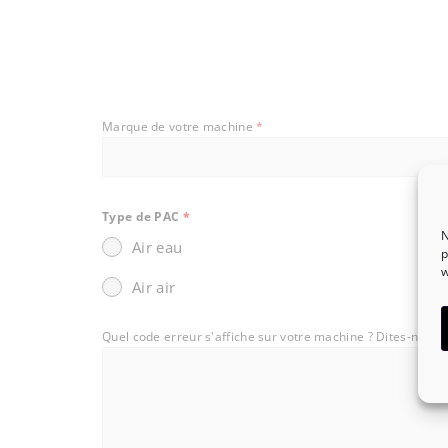
les
cookies
marketing
et
activer
Marque de votre machine
*
ce
contenu
Type de PAC
*
N
Air eau
p
w
Air air
Quel code erreur s'affiche sur votre machine ? Dites-nous 