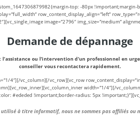
_custom_1647306879982{margin-top: -80px !important;margin-b
lay=”full_width” row_content_display_align=”left” row_type=”
2″][vc_single_image image=”2796″ img_size=”medium” alignme
Demande de dépannage
l’assistance ou l’intervention d’un professionnel en urg
conseiller vous recontactera rapidement.
”1/4″][/vc_column][/vc_row][vc_row row_content_display=”in_
lumn][vc_row_inner][vc_column_inner width=”1/4″][/vc_column
r: #ededed !important;border-radius: 5px !important;}”][vc
t utilisé à titre informatif, nous ne sommes pas affiliés ou