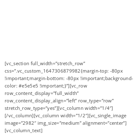
[vc_section full_width=”stretch_row”
css=”.vc_custom_1647306879982{margin-top: -80px
!important;margin-bottom: -80px !important;background-
color: #e5e5e5 !important;}”][vc_row
row_content_display=”full_width”
row_content_display_align=”left” row_type=”row”
stretch_row_type=”yes”][vc_column width=”1/4″]
[/vc_column][vc_column width=”1/2″][vc_single_image
image=”2982″ img_size=”medium” alignment=”center”]
[vc_column_text]