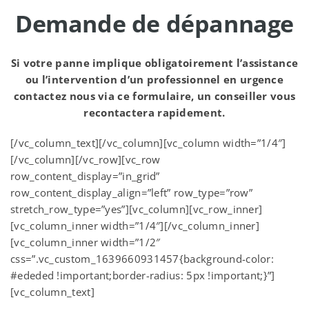
Demande de dépannage
Si votre panne implique obligatoirement l’assistance
ou l’intervention d’un professionnel en urgence
contactez nous via ce formulaire, un conseiller vous
recontactera rapidement.
[/vc_column_text][/vc_column][vc_column width=”1/4″]
[/vc_column][/vc_row][vc_row
row_content_display=”in_grid”
row_content_display_align=”left” row_type=”row”
stretch_row_type=”yes”][vc_column][vc_row_inner]
[vc_column_inner width=”1/4″][/vc_column_inner]
[vc_column_inner width=”1/2″
css=”.vc_custom_1639660931457{background-color:
#ededed !important;border-radius: 5px !important;}”]
[vc_column_text]