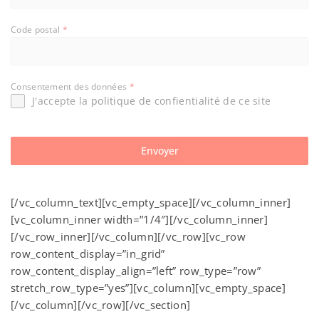
Code postal
*
Consentement des données
*
J'accepte la
politique de confientialité
de ce site
Envoyer
[/vc_column_text][vc_empty_space][/vc_column_inner]
[vc_column_inner width=”1/4″][/vc_column_inner]
[/vc_row_inner][/vc_column][/vc_row][vc_row
row_content_display=”in_grid”
row_content_display_align=”left” row_type=”row”
stretch_row_type=”yes”][vc_column][vc_empty_space]
[/vc_column][/vc_row][/vc_section]